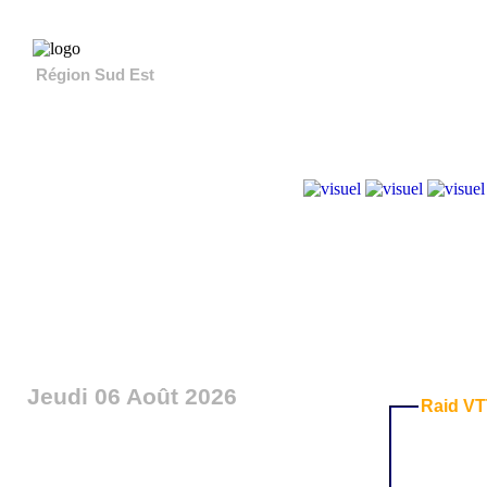
Région Sud Est
Les évènements
Partenaires
Publicités
Jeudi 06 Août 2026
Raid VT
Th
Changer de ville