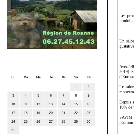
Les prod
produits
Un salon
gustative
Filtrer
Avec 140
2019) S
d'Europe
Lu
Ma
Me
Je
Ve
Sa
Di
Le salo
1
2
mouvemen
3
4
5
6
7
8
9
Depuis 
10
11
12
13
14
15
16
10% de v
17
18
19
20
21
22
23
SAVIM c
24
25
26
27
28
29
30
l'éditio
31