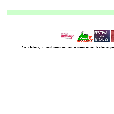
L'agenda 
Associations, professionnels augmenter votre communication en pub