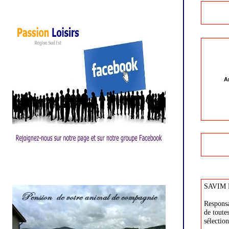
A
Tél
Facebook
SAVIM M
Responsa
de toute
sélectio