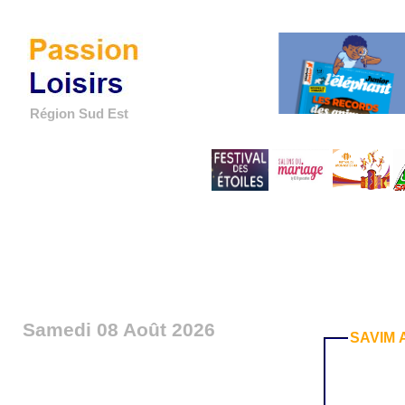
Région Sud Est
Les évènements
Partenaires
Publicités
Samedi 08 Août 2026
SAVIM 
Th
Changer de ville