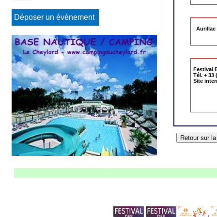
Déposer un évènement
Aurillac
Festival
Tél. + 33 
Site int
L'agenda 