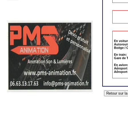
Déposer un évènement
En voitur
Autoroute
Boëge / C
En train:
Gare de T
En avion
Aéroport
Aéroport
L'agenda 