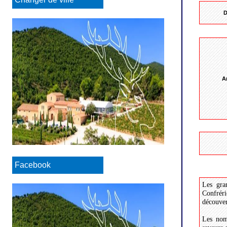
D
A
Tél
Facebook
Les gra
Confréri
découver
Les nom